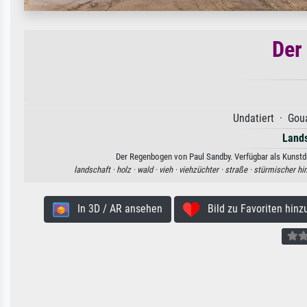
Der
Undatiert · Goua
Lands
Der Regenbogen von Paul Sandby. Verfügbar als Kunstdr
landschaft ·
holz ·
wald ·
vieh ·
viehzüchter ·
straße ·
stürmischer h
In 3D / AR ansehen
Bild zu Favoriten hinz