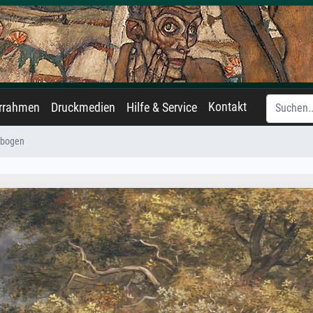
Kontakt
errahmen
Druckmedien
Hilfe & Service
nbogen