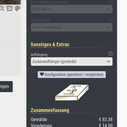
Glas (inklusive Rückwand)
Bitte wählen
Passepartout
Kein Passepartout
Sonstiges & Extras
Aufhängung
Zackenaufhänger (gesteckt)
Konfiguration speichern / vergleichen
eigen
Zusammenfassung
Gemälde
€ 83.38
Veredelung
€ 14.00