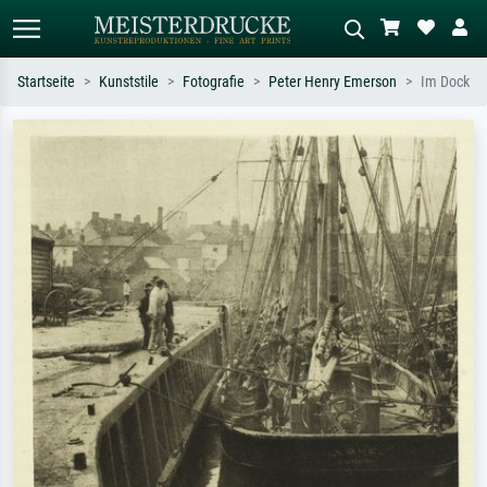
Startseite
Kunststile
Fotografie
Peter Henry Emerson
Im Dock
Standardsuche
KI-Bildersuche
Suchen Sie nach Künstlern, Werktiteln
Beschreiben Sie die Szene – z.B. Grüne
oder Stilen – z.B. Monet,
Wiese, Abstrakt mit viel Rot, Dunkles
Sternennacht, Impressionismus, Welle
Ölgemälde, Stehender Akt neben einem
Hokusai, Akt.
Baum.