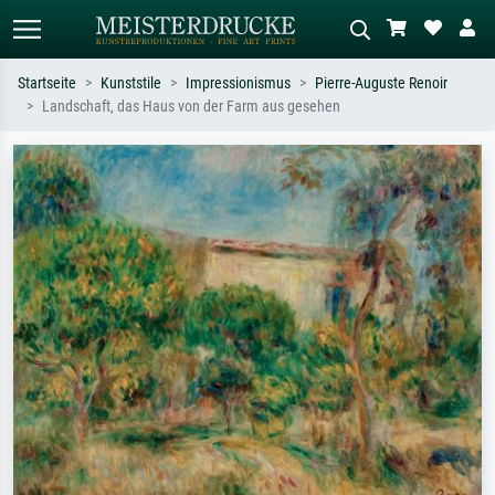
Startseite
Kunststile
Impressionismus
Pierre-Auguste Renoir
Landschaft, das Haus von der Farm aus gesehen
Standardsuche
KI-Bildersuche
Suchen Sie nach Künstlern, Werktiteln
Beschreiben Sie die Szene – z.B. Grüne
oder Stilen – z.B. Monet,
Wiese, Abstrakt mit viel Rot, Dunkles
Sternennacht, Impressionismus, Welle
Ölgemälde, Stehender Akt neben einem
Hokusai, Akt.
Baum.