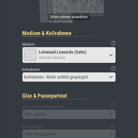
Medium & Keilrahmen
Medium
Leinwand Leonardo (Satin)
(Canvas Venezia)
Keilrahmen
Keilrahmen - Motiv seitlich gespiegelt
Glas & Passepartout
Glas (inklusive Rückwand)
Bitte wählen
Passepartout
Kein Passepartout