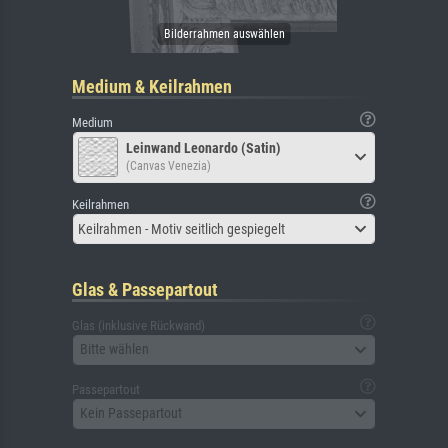
Medium & Keilrahmen
Medium
Leinwand Leonardo (Satin)
(Canvas Venezia)
Keilrahmen
Keilrahmen - Motiv seitlich gespiegelt
Glas & Passepartout
Glas (inklusive Rückwand)
Bitte wählen
Passepartout
Kein Passepartout