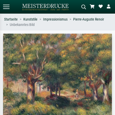
Startseite
Kunststile
Impressionismus
Pierre-Auguste Renoir
Unbekanntes Bild
Standardsuche
KI-Bildersuche
Suchen Sie nach Künstlern, Werktiteln
Beschreiben Sie die Szene – z.B. Grüne
oder Stilen – z.B. Monet,
Wiese, Abstrakt mit viel Rot, Dunkles
Sternennacht, Impressionismus, Welle
Ölgemälde, Stehender Akt neben einem
Hokusai, Akt.
Baum.