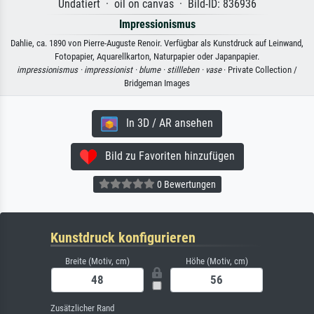
Undatiert · oil on canvas · Bild-ID: 836936
Impressionismus
Dahlie, ca. 1890 von Pierre-Auguste Renoir. Verfügbar als Kunstdruck auf Leinwand,
Fotopapier, Aquarellkarton, Naturpapier oder Japanpapier.
impressionismus ·
impressionist ·
blume ·
stillleben ·
vase
· Private Collection /
Bridgeman Images
In 3D / AR ansehen
Bild zu Favoriten hinzufügen
0 Bewertungen
Kunstdruck konfigurieren
Breite (Motiv, cm)
Höhe (Motiv, cm)
Zusätzlicher Rand