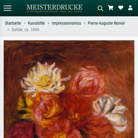
Startseite
Kunststile
Impressionismus
Pierre-Auguste Renoir
Dahlie, ca. 1890
Standardsuche
KI-Bildersuche
Suchen Sie nach Künstlern, Werktiteln
Beschreiben Sie die Szene – z.B. Grüne
oder Stilen – z.B. Monet,
Wiese, Abstrakt mit viel Rot, Dunkles
Sternennacht, Impressionismus, Welle
Ölgemälde, Stehender Akt neben einem
Hokusai, Akt.
Baum.