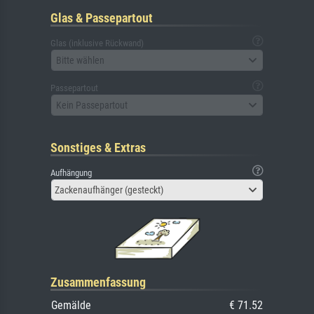
Glas & Passepartout
Glas (inklusive Rückwand)
Bitte wählen
Passepartout
Kein Passepartout
Sonstiges & Extras
Aufhängung
Zackenaufhänger (gesteckt)
Zusammenfassung
Gemälde
€ 71.52