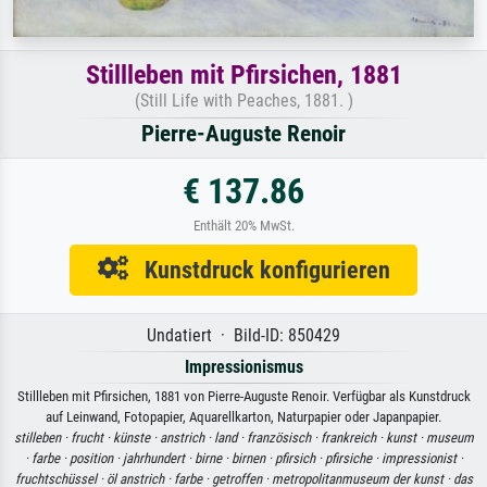
Stillleben mit Pfirsichen, 1881
(Still Life with Peaches, 1881. )
Pierre-Auguste Renoir
€ 137.86
Enthält 20% MwSt.
Kunstdruck konfigurieren
Undatiert · Bild-ID: 850429
Impressionismus
Stillleben mit Pfirsichen, 1881 von Pierre-Auguste Renoir. Verfügbar als Kunstdruck
auf Leinwand, Fotopapier, Aquarellkarton, Naturpapier oder Japanpapier.
stilleben ·
frucht ·
künste ·
anstrich ·
land ·
französisch ·
frankreich ·
kunst ·
museum
·
farbe ·
position ·
jahrhundert ·
birne ·
birnen ·
pfirsich ·
pfirsiche ·
impressionist ·
fruchtschüssel ·
öl anstrich ·
farbe ·
getroffen ·
metropolitanmuseum der kunst ·
das