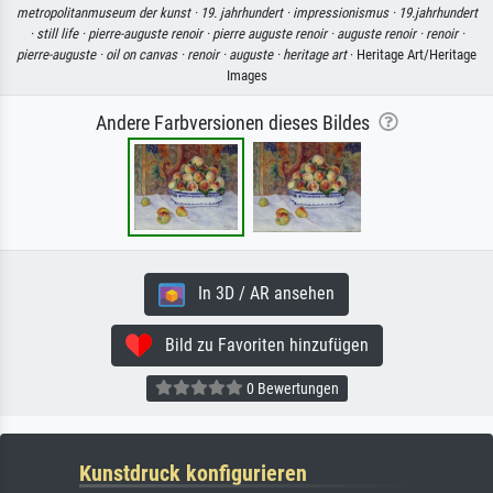
metropolitanmuseum der kunst ·
19. jahrhundert ·
impressionismus ·
19.jahrhundert
·
still life ·
pierre-auguste renoir ·
pierre auguste renoir ·
auguste renoir ·
renoir ·
pierre-auguste ·
oil on canvas ·
renoir ·
auguste ·
heritage art
· Heritage Art/Heritage
Images
Andere Farbversionen dieses Bildes
In 3D / AR ansehen
Bild zu Favoriten hinzufügen
0 Bewertungen
Kunstdruck konfigurieren