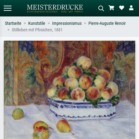
Startseite
Kunststile
Impressionismus
Pierre-Auguste Renoir
Stillleben mit Pfirsichen, 1881
Standardsuche
KI-Bildersuche
Suchen Sie nach Künstlern, Werktiteln
Beschreiben Sie die Szene – z.B. Grüne
oder Stilen – z.B. Monet,
Wiese, Abstrakt mit viel Rot, Dunkles
Sternennacht, Impressionismus, Welle
Ölgemälde, Stehender Akt neben einem
Hokusai, Akt.
Baum.