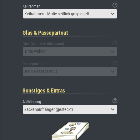
Keilrahmen
Keilrahmen - Motiv seitlich gespiegelt
Glas & Passepartout
Glas (inklusive Rückwand)
Bitte wählen
Passepartout
Kein Passepartout
Sonstiges & Extras
Aufhängung
Zackenaufhänger (gesteckt)