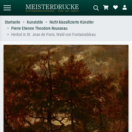
Startseite
Kunststile
Nicht klassifizierte Künstler
Pierre Etienne Theodore Rousseau
Standardsuche
KI-Bildersuche
Herbst in St. Jean de Paris, Wald von Fontainebleau
Suchen Sie nach Künstlern, Werktiteln
Beschreiben Sie die Szene – z.B. Grüne
oder Stilen – z.B. Monet,
Wiese, Abstrakt mit viel Rot, Dunkles
Sternennacht, Impressionismus, Welle
Ölgemälde, Stehender Akt neben einem
Hokusai, Akt.
Baum.