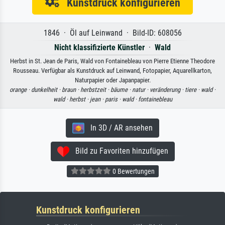
Kunstdruck konfigurieren
1846 · Öl auf Leinwand · Bild-ID: 608056
Nicht klassifizierte Künstler
·
Wald
Herbst in St. Jean de Paris, Wald von Fontainebleau von Pierre Etienne Theodore
Rousseau. Verfügbar als Kunstdruck auf Leinwand, Fotopapier, Aquarellkarton,
Naturpapier oder Japanpapier.
orange ·
dunkelheit ·
braun ·
herbstzeit ·
bäume ·
natur ·
veränderung ·
tiere ·
wald ·
wald ·
herbst ·
jean ·
paris ·
wald ·
fontainebleau
In 3D / AR ansehen
Bild zu Favoriten hinzufügen
0 Bewertungen
Kunstdruck konfigurieren