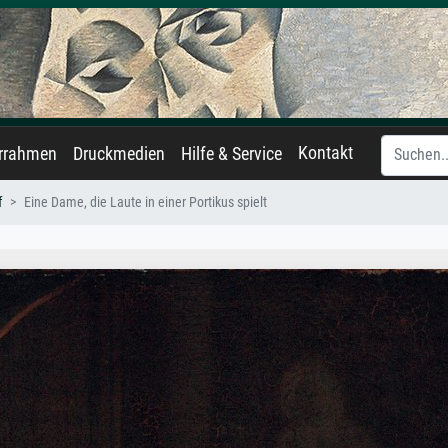
Kontakt
errahmen
Druckmedien
Hilfe & Service
f
Eine Dame, die Laute in einer Portikus spielt