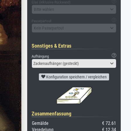
Glas (inklusive Rückwand)
Bitte wählen
Passepartout
Kein Passepartout
Sonstiges & Extras
Aufhängung
Zackenaufhänger (gesteckt)
Konfiguration speichern / vergleichen
Zusammenfassung
Gemälde
€ 72.61
Veredelung
€ 12.34