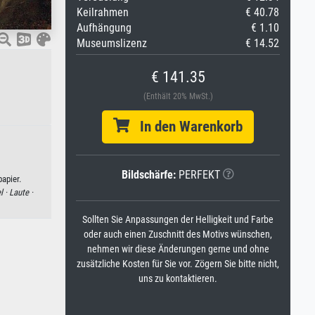
Keilrahmen
€ 40.78
Aufhängung
€ 1.10
Museumslizenz
€ 14.52
€ 141.35
(Enthält 20% MwSt.)
In den Warenkorb
Bildschärfe:
PERFEKT
apier.
l ·
Laute ·
Sollten Sie Anpassungen der Helligkeit und Farbe
oder auch einen Zuschnitt des Motivs wünschen,
nehmen wir diese Änderungen gerne und ohne
zusätzliche Kosten für Sie vor. Zögern Sie bitte nicht,
uns zu kontaktieren.