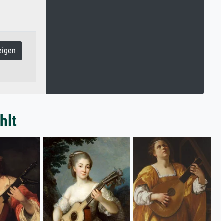
eigen
hlt