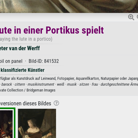
te in einer Portikus spielt
aying the lute in a portico)
eter van der Werff
oil on panel · Bild-ID: 841532
 klassifizierte Künstler
erfügbar als Kunstdruck auf Leinwand, Fotopapier, Aquarellkarton, Naturpapier oder Japanp
·
barock ·
cittern ·
musikinstrument ·
weiß ·
musik ·
sitzen ·
frau ·
durchgeschnittene Ärme
ivate Collection / Bridgeman Images
versionen dieses Bildes