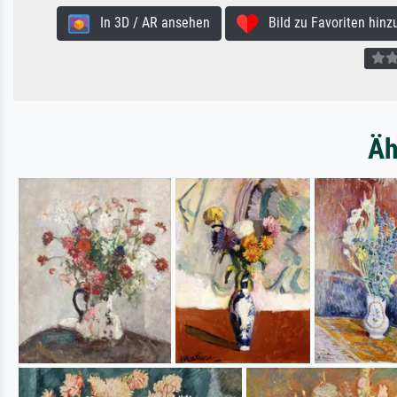
In 3D / AR ansehen
Bild zu Favoriten hinz
Äh