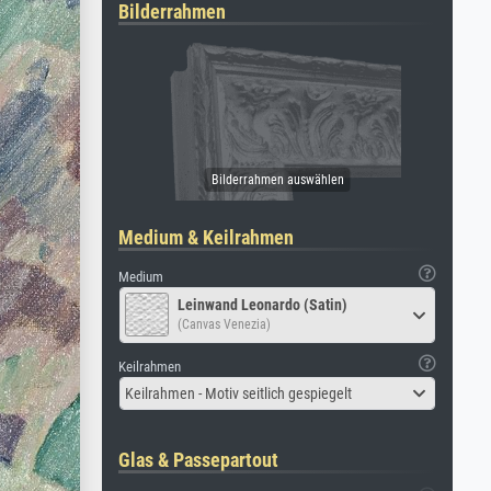
Bilderrahmen
Medium & Keilrahmen
Medium
Leinwand Leonardo (Satin)
(Canvas Venezia)
Keilrahmen
Keilrahmen - Motiv seitlich gespiegelt
Glas & Passepartout