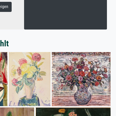
eigen
hlt