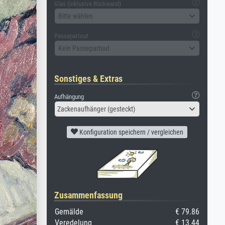
Glas (inklusive Rückwand)
Bitte wählen
Passepartout
Kein Passepartout
Sonstiges & Extras
Aufhängung
Zackenaufhänger (gesteckt)
Konfiguration speichern / vergleichen
Zusammenfassung
Gemälde
€ 79.86
Veredelung
€ 13.44