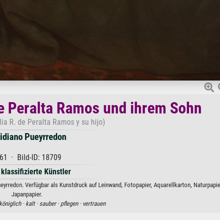
 de Peralta Ramos und ihrem Sohn
lia R. de Peralta Ramos y su hijo)
lidiano Pueyrredon
61 · Bild-ID: 18709
 klassifizierte Künstler
eyrredon. Verfügbar als Kunstdruck auf Leinwand, Fotopapier, Aquarellkarton, Naturpapi
Japanpapier.
königlich ·
kalt ·
sauber ·
pflegen ·
vertrauen