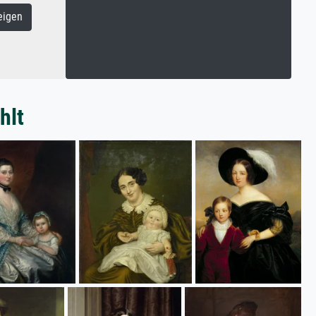
eigen
hlt