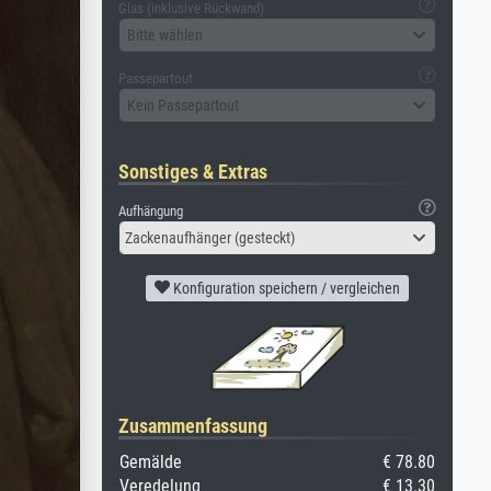
Glas (inklusive Rückwand)
Bitte wählen
Passepartout
Kein Passepartout
Sonstiges & Extras
Aufhängung
Zackenaufhänger (gesteckt)
Konfiguration speichern / vergleichen
Zusammenfassung
Gemälde
€ 78.80
Veredelung
€ 13.30