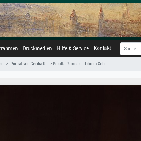
Kontakt
errahmen
Druckmedien
Hilfe & Service
on
Porträt von Cecilia R. de Peralta Ramos und ihrem Sohn