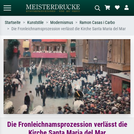
Startseite
Kunststile
Modernismus
Ramon Casas i Carbo
Die Fronleichnamsprozession verlässt die Kirche Santa Maria del Mar
Standardsuche
KI-Bildersuche
Suchen Sie nach Künstlern, Werktiteln
Beschreiben Sie die Szene – z.B. Grüne
oder Stilen – z.B. Monet,
Wiese, Abstrakt mit viel Rot, Dunkles
Sternennacht, Impressionismus, Welle
Ölgemälde, Stehender Akt neben einem
Hokusai, Akt.
Baum.
Die Fronleichnamsprozession verlässt die
Kirche Santa Maria del Mar