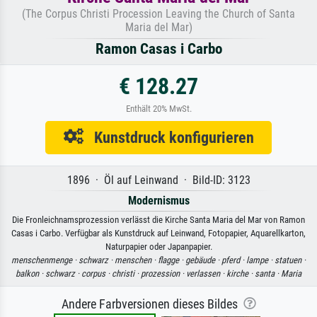
(The Corpus Christi Procession Leaving the Church of Santa
Maria del Mar)
Ramon Casas i Carbo
€ 128.27
Enthält 20% MwSt.
Kunstdruck konfigurieren
1896 · Öl auf Leinwand · Bild-ID: 3123
Modernismus
Die Fronleichnamsprozession verlässt die Kirche Santa Maria del Mar von Ramon
Casas i Carbo. Verfügbar als Kunstdruck auf Leinwand, Fotopapier, Aquarellkarton,
Naturpapier oder Japanpapier.
menschenmenge ·
schwarz ·
menschen ·
flagge ·
gebäude ·
pferd ·
lampe ·
statuen ·
balkon ·
schwarz ·
corpus ·
christi ·
prozession ·
verlassen ·
kirche ·
santa ·
Maria
Andere Farbversionen dieses Bildes