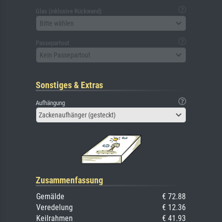
Glas (inklusive Rückwand)
Bitte wählen
Passepartout
Kein Passepartout
Sonstiges & Extras
Aufhängung
Zackenaufhänger (gesteckt)
Zusammenfassung
Gemälde
€ 72.88
Veredelung
€ 12.36
Keilrahmen
€ 41.93