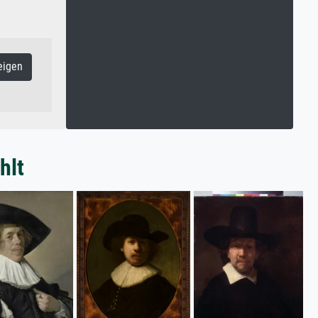
eigen
hlt