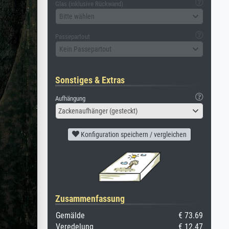
Glas (inklusive Rückwand)
Bitte wählen
Passepartout
Kein Passepartout
Sonstiges & Extras
Aufhängung
Zackenaufhänger (gesteckt)
Konfiguration speichern / vergleichen
Zusammenfassung
Gemälde
€ 73.69
Veredelung
€ 12.47