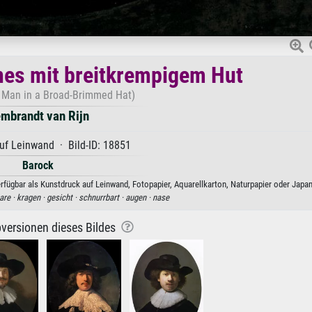
nes mit breitkrempigem Hut
 a Man in a Broad-Brimmed Hat)
mbrandt van Rijn
uf Leinwand · Bild-ID: 18851
Barock
fügbar als Kunstdruck auf Leinwand, Fotopapier, Aquarellkarton, Naturpapier oder Japan
are ·
kragen ·
gesicht ·
schnurrbart ·
augen ·
nase
versionen dieses Bildes