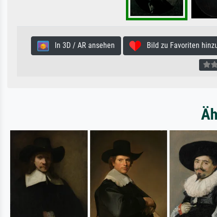
In 3D / AR ansehen
Bild zu Favoriten hinz
Äh