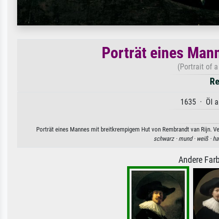
Porträt eines Man
(Portrait of
Re
1635 · Öl a
Porträt eines Mannes mit breitkrempigem Hut von Rembrandt van Rijn. Ver
schwarz ·
mund ·
weiß ·
ha
Andere Farb