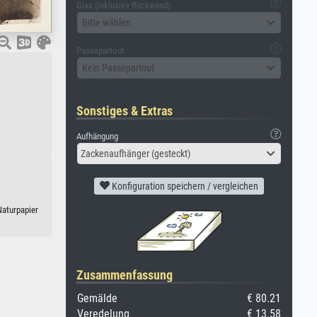
Glas (inklusive Rückwand)
Bitte wählen
Passepartout
Kein Passepartout
Sonstiges & Extras
Aufhängung
Zackenaufhänger (gesteckt)
Konfiguration speichern / vergleichen
Naturpapier
Zusammenfassung
Gemälde
€ 80.21
Veredelung
€ 13.58