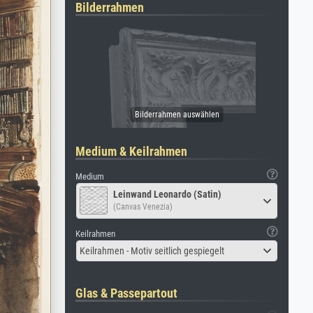
Bilderrahmen
Medium & Keilrahmen
Medium
Leinwand Leonardo (Satin)
(Canvas Venezia)
Keilrahmen
Keilrahmen - Motiv seitlich gespiegelt
Glas & Passepartout