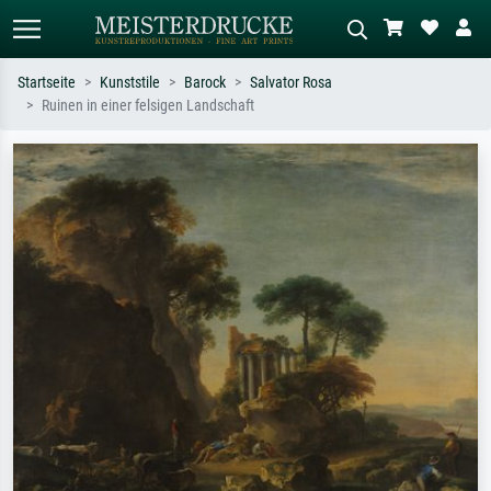
Startseite
Kunststile
Barock
Salvator Rosa
Ruinen in einer felsigen Landschaft
Standardsuche
KI-Bildersuche
Suchen Sie nach Künstlern, Werktiteln
Beschreiben Sie die Szene – z.B. Grüne
oder Stilen – z.B. Monet,
Wiese, Abstrakt mit viel Rot, Dunkles
Sternennacht, Impressionismus, Welle
Ölgemälde, Stehender Akt neben einem
Hokusai, Akt.
Baum.