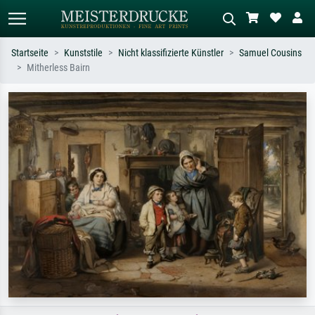
Startseite
Kunststile
Nicht klassifizierte Künstler
Samuel Cousins
Mitherless Bairn
Standardsuche
KI-Bildersuche
Suchen Sie nach Künstlern, Werktiteln
Beschreiben Sie die Szene – z.B. Grüne
oder Stilen – z.B. Monet,
Wiese, Abstrakt mit viel Rot, Dunkles
Sternennacht, Impressionismus, Welle
Ölgemälde, Stehender Akt neben einem
Hokusai, Akt.
Baum.