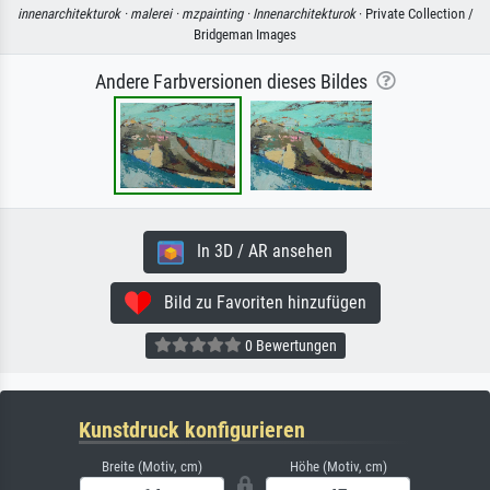
innenarchitekturok ·
malerei ·
mzpainting ·
Innenarchitekturok
· Private Collection /
Bridgeman Images
Andere Farbversionen dieses Bildes
In 3D / AR ansehen
Bild zu Favoriten hinzufügen
0 Bewertungen
Kunstdruck konfigurieren
Breite (Motiv, cm)
Höhe (Motiv, cm)