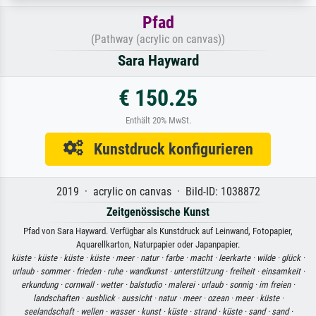
Pfad
(Pathway (acrylic on canvas))
Sara Hayward
€ 150.25
Enthält 20% MwSt.
Kunstdruck konfigurieren
2019 · acrylic on canvas · Bild-ID: 1038872
Zeitgenössische Kunst
Pfad von Sara Hayward. Verfügbar als Kunstdruck auf Leinwand, Fotopapier,
Aquarellkarton, Naturpapier oder Japanpapier.
küste ·
küste ·
küste ·
küste ·
meer ·
natur ·
farbe ·
macht ·
leerkarte ·
wilde ·
glück ·
urlaub ·
sommer ·
frieden ·
ruhe ·
wandkunst ·
unterstützung ·
freiheit ·
einsamkeit ·
erkundung ·
cornwall ·
wetter ·
balstudio ·
malerei ·
urlaub ·
sonnig ·
im freien ·
landschaften ·
ausblick ·
aussicht ·
natur ·
meer ·
ozean ·
meer ·
küste ·
seelandschaft ·
wellen ·
wasser ·
kunst ·
küste ·
strand ·
küste ·
sand ·
sand ·