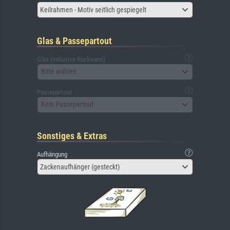
Keilrahmen - Motiv seitlich gespiegelt
Glas & Passepartout
Glas (inklusive Rückwand)
Bitte wählen
Passepartout
Kein Passepartout
Sonstiges & Extras
Aufhängung
Zackenaufhänger (gesteckt)