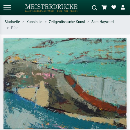
Startseite
Kunststile
Zeitgenössische Kunst
Sara Hayward
Pfad
Standardsuche
KI-Bildersuche
Suchen Sie nach Künstlern, Werktiteln
Beschreiben Sie die Szene – z.B. Grüne
oder Stilen – z.B. Monet,
Wiese, Abstrakt mit viel Rot, Dunkles
Sternennacht, Impressionismus, Welle
Ölgemälde, Stehender Akt neben einem
Hokusai, Akt.
Baum.