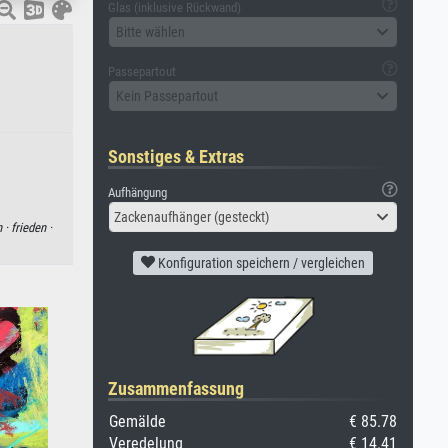
Glas (inklusive Rückwand)
Bitte wählen
Passepartout
Kein Passepartout
Sonstiges & Extras
Aufhängung
Zackenaufhänger (gesteckt)
n ·
frieden ·
Konfiguration speichern / vergleichen
Zusammenfassung
Gemälde
€ 85.78
Veredelung
€ 14.41