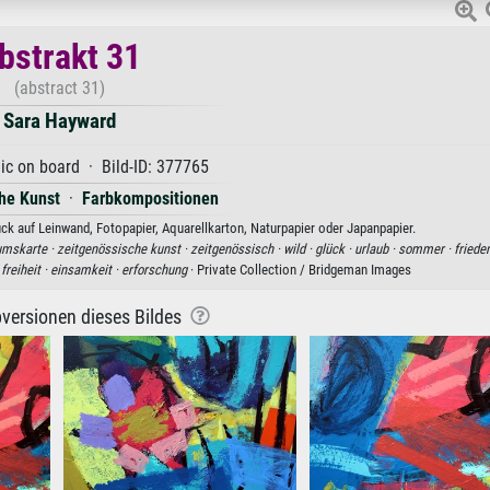
bstrakt 31
(abstract 31)
Sara Hayward
ic on board · Bild-ID: 377765
he Kunst
·
Farbkompositionen
ck auf Leinwand, Fotopapier, Aquarellkarton, Naturpapier oder Japanpapier.
umskarte ·
zeitgenössische kunst ·
zeitgenössisch ·
wild ·
glück ·
urlaub ·
sommer ·
friede
·
freiheit ·
einsamkeit ·
erforschung
· Private Collection / Bridgeman Images
versionen dieses Bildes