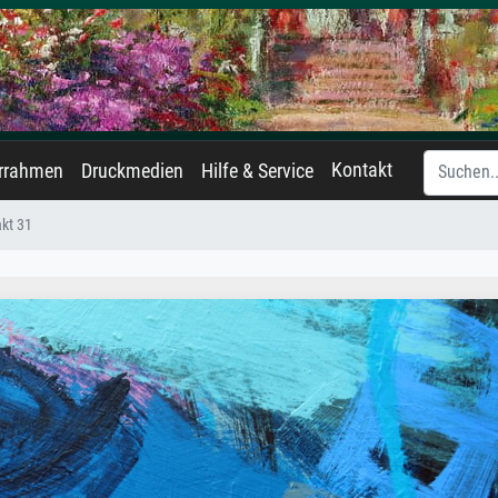
Kontakt
errahmen
Druckmedien
Hilfe & Service
akt 31