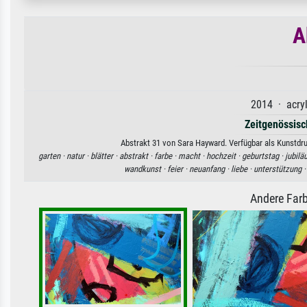
A
2014 · acryl
Zeitgenössisc
Abstrakt 31 von Sara Hayward. Verfügbar als Kunstdru
garten ·
natur ·
blätter ·
abstrakt ·
farbe ·
macht ·
hochzeit ·
geburtstag ·
jubilä
wandkunst ·
feier ·
neuanfang ·
liebe ·
unterstützung 
Andere Farb