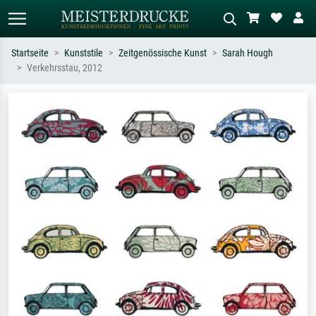
Startseite
Kunststile
Zeitgenössische Kunst
Sarah Hough
Verkehrsstau, 2012
Standardsuche
KI-Bildersuche
Suchen Sie nach Künstlern, Werktiteln
Beschreiben Sie die Szene – z.B. Grüne
oder Stilen – z.B. Monet,
Wiese, Abstrakt mit viel Rot, Dunkles
Sternennacht, Impressionismus, Welle
Ölgemälde, Stehender Akt neben einem
Hokusai, Akt.
Baum.