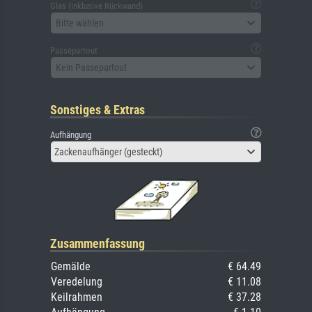
Glas (inklusive Rückwand)
Bitte wählen
Passepartout
Kein Passepartout
Sonstiges & Extras
Aufhängung
Zackenaufhänger (gesteckt)
Zusammenfassung
Gemälde
€ 64.49
Veredelung
€ 11.08
Keilrahmen
€ 37.28