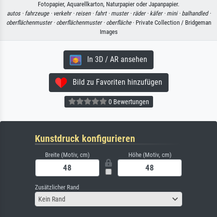
Fotopapier, Aquarellkarton, Naturpapier oder Japanpapier.
autos ·
fahrzeuge ·
verkehr ·
reisen ·
fahrt ·
muster ·
räder ·
käfer ·
mini ·
balhandled ·
oberflächenmuster ·
oberflächenmuster ·
oberfläche
· Private Collection / Bridgeman
Images
In 3D / AR ansehen
Bild zu Favoriten hinzufügen
0 Bewertungen
Kunstdruck konfigurieren
Breite (Motiv, cm)
Höhe (Motiv, cm)
Zusätzlicher Rand
Kein Rand