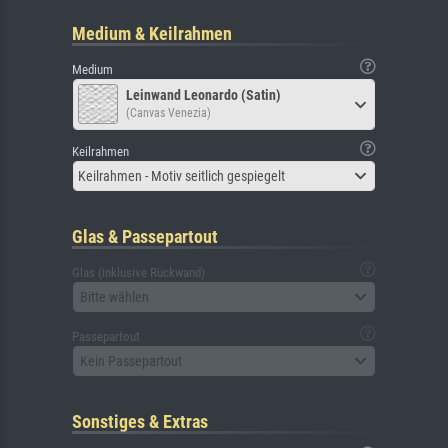
Medium & Keilrahmen
Medium
Leinwand Leonardo (Satin)
(Canvas Venezia)
Keilrahmen
Keilrahmen - Motiv seitlich gespiegelt
Glas & Passepartout
Glas (inklusive Rückwand)
Bitte wählen
Passepartout
Kein Passepartout
Sonstiges & Extras