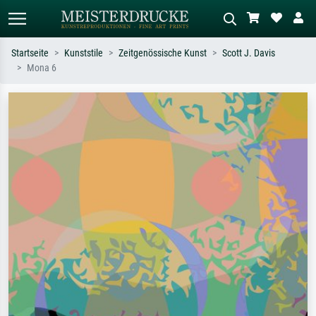
Startseite
Kunststile
Zeitgenössische Kunst
Scott J. Davis
Mona 6
Standardsuche
KI-Bildersuche
Suchen Sie nach Künstlern, Werktiteln
Beschreiben Sie die Szene – z.B. Grüne
oder Stilen – z.B. Monet,
Wiese, Abstrakt mit viel Rot, Dunkles
Sternennacht, Impressionismus, Welle
Ölgemälde, Stehender Akt neben einem
Hokusai, Akt.
Baum.