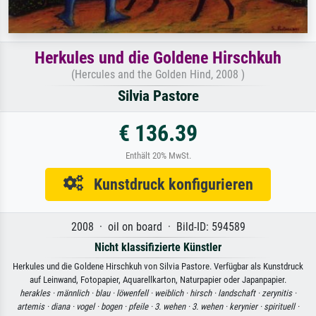
Herkules und die Goldene Hirschkuh
(Hercules and the Golden Hind, 2008 )
Silvia Pastore
€ 136.39
Enthält 20% MwSt.
Kunstdruck konfigurieren
2008 · oil on board · Bild-ID: 594589
Nicht klassifizierte Künstler
Herkules und die Goldene Hirschkuh von Silvia Pastore. Verfügbar als Kunstdruck
auf Leinwand, Fotopapier, Aquarellkarton, Naturpapier oder Japanpapier.
herakles ·
männlich ·
blau ·
löwenfell ·
weiblich ·
hirsch ·
landschaft ·
zerynitis ·
artemis ·
diana ·
vogel ·
bogen ·
pfeile ·
3. wehen ·
3. wehen ·
kerynier ·
spirituell ·