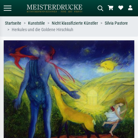
Startseite
Kunststile
Nicht klassifizierte Künstler
Silvia Pastore
Herkules und die Goldene Hirschkuh
Standardsuche
KI-Bildersuche
Suchen Sie nach Künstlern, Werktiteln
Beschreiben Sie die Szene – z.B. Grüne
oder Stilen – z.B. Monet,
Wiese, Abstrakt mit viel Rot, Dunkles
Sternennacht, Impressionismus, Welle
Ölgemälde, Stehender Akt neben einem
Hokusai, Akt.
Baum.