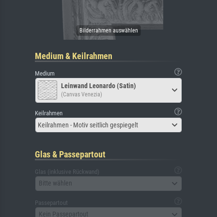
Medium & Keilrahmen
Medium
Leinwand Leonardo (Satin)
(Canvas Venezia)
Keilrahmen
Keilrahmen - Motiv seitlich gespiegelt
Glas & Passepartout
Glas (inklusive Rückwand)
Bitte wählen
Passepartout
Kein Passepartout