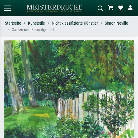
Startseite
Kunststile
Nicht klassifizierte Künstler
Simon Neville
Garten und Feuchtgebiet
Standardsuche
KI-Bildersuche
Suchen Sie nach Künstlern, Werktiteln
Beschreiben Sie die Szene – z.B. Grüne
oder Stilen – z.B. Monet,
Wiese, Abstrakt mit viel Rot, Dunkles
Sternennacht, Impressionismus, Welle
Ölgemälde, Stehender Akt neben einem
Hokusai, Akt.
Baum.