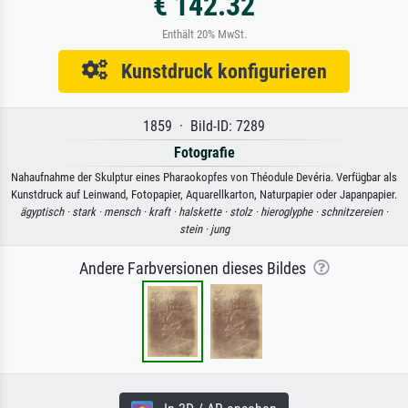
€ 142.32
Enthält 20% MwSt.
Kunstdruck konfigurieren
1859 · Bild-ID: 7289
Fotografie
Nahaufnahme der Skulptur eines Pharaokopfes von Théodule Devéria. Verfügbar als
Kunstdruck auf Leinwand, Fotopapier, Aquarellkarton, Naturpapier oder Japanpapier.
ägyptisch ·
stark ·
mensch ·
kraft ·
halskette ·
stolz ·
hieroglyphe ·
schnitzereien ·
stein ·
jung
Andere Farbversionen dieses Bildes