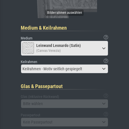
Medium & Keilrahmen
Medium
Leinwand Leonardo (Satin)
(Canvas Venezia)
Keilrahmen
Keilrahmen - Motiv seitlich gespiegelt
Glas & Passepartout
Glas (inklusive Rückwand)
Bitte wählen
Passepartout
Kein Passepartout