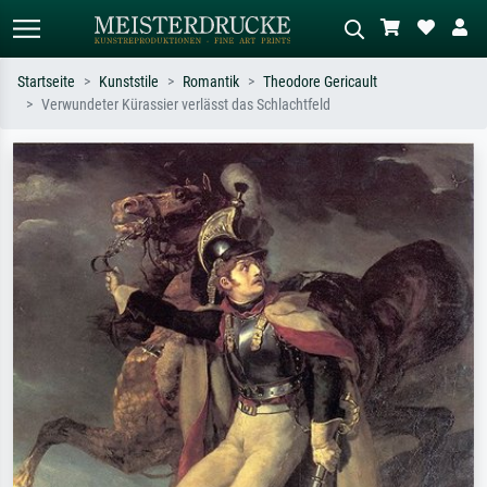
Startseite
Kunststile
Romantik
Theodore Gericault
Verwundeter Kürassier verlässt das Schlachtfeld
Standardsuche
KI-Bildersuche
Suchen Sie nach Künstlern, Werktiteln
Beschreiben Sie die Szene – z.B. Grüne
oder Stilen – z.B. Monet,
Wiese, Abstrakt mit viel Rot, Dunkles
Sternennacht, Impressionismus, Welle
Ölgemälde, Stehender Akt neben einem
Hokusai, Akt.
Baum.