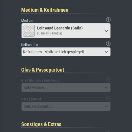
Medium & Keilrahmen
Medium
Leinwand Leonardo (Satin)
(Canvas Venezia)
Keilrahmen
Keilrahmen - Motiv seitlich gespiegelt
Glas & Passepartout
Glas (inklusive Rückwand)
Bitte wählen
Passepartout
Kein Passepartout
Sonstiges & Extras