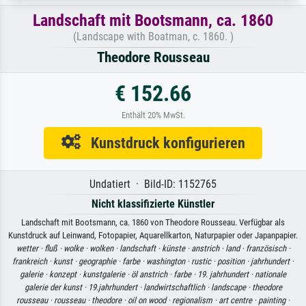
Landschaft mit Bootsmann, ca. 1860
(Landscape with Boatman, c. 1860. )
Theodore Rousseau
€ 152.66
Enthält 20% MwSt.
Kunstdruck konfigurieren
Undatiert · Bild-ID: 1152765
Nicht klassifizierte Künstler
Landschaft mit Bootsmann, ca. 1860 von Theodore Rousseau. Verfügbar als
Kunstdruck auf Leinwand, Fotopapier, Aquarellkarton, Naturpapier oder Japanpapier.
wetter ·
fluß ·
wolke ·
wolken ·
landschaft ·
künste ·
anstrich ·
land ·
französisch ·
frankreich ·
kunst ·
geographie ·
farbe ·
washington ·
rustic ·
position ·
jahrhundert ·
galerie ·
konzept ·
kunstgalerie ·
öl anstrich ·
farbe ·
19. jahrhundert ·
nationale
galerie der kunst ·
19.jahrhundert ·
landwirtschaftlich ·
landscape ·
theodore
rousseau ·
rousseau ·
theodore ·
oil on wood ·
regionalism ·
art centre ·
painting ·