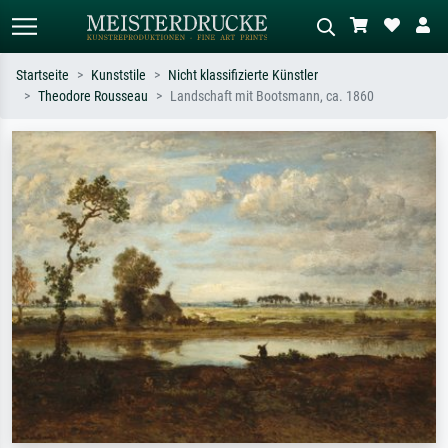
Startseite
Kunststile
Nicht klassifizierte Künstler
Theodore Rousseau
Landschaft mit Bootsmann, ca. 1860
Standardsuche
KI-Bildersuche
Suchen Sie nach Künstlern, Werktiteln
Beschreiben Sie die Szene – z.B. Grüne
oder Stilen – z.B. Monet,
Wiese, Abstrakt mit viel Rot, Dunkles
Sternennacht, Impressionismus, Welle
Ölgemälde, Stehender Akt neben einem
Hokusai, Akt.
Baum.