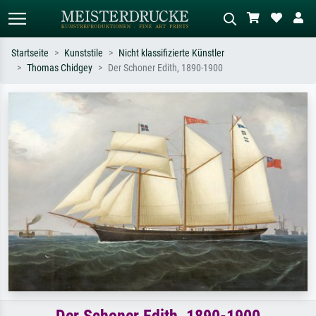
Startseite
Kunststile
Nicht klassifizierte Künstler
Thomas Chidgey
Der Schoner Edith, 1890-1900
Standardsuche
KI-Bildersuche
Suchen Sie nach Künstlern, Werktiteln
Beschreiben Sie die Szene – z.B. Grüne
oder Stilen – z.B. Monet,
Wiese, Abstrakt mit viel Rot, Dunkles
Sternennacht, Impressionismus, Welle
Ölgemälde, Stehender Akt neben einem
Hokusai, Akt.
Baum.
Der Schoner Edith, 1890-1900