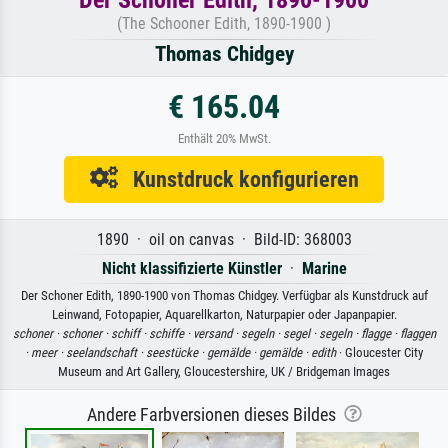
(The Schooner Edith, 1890-1900 )
Thomas Chidgey
€ 165.04
Enthält 20% MwSt.
Kunstdruck konfigurieren
1890 · oil on canvas · Bild-ID: 368003
Nicht klassifizierte Künstler
·
Marine
Der Schoner Edith, 1890-1900 von Thomas Chidgey. Verfügbar als Kunstdruck auf
Leinwand, Fotopapier, Aquarellkarton, Naturpapier oder Japanpapier.
schoner ·
schoner ·
schiff ·
schiffe ·
versand ·
segeln ·
segel ·
segeln ·
flagge ·
flaggen
·
meer ·
seelandschaft ·
seestücke ·
gemälde ·
gemälde ·
edith
· Gloucester City
Museum and Art Gallery, Gloucestershire, UK / Bridgeman Images
Andere Farbversionen dieses Bildes