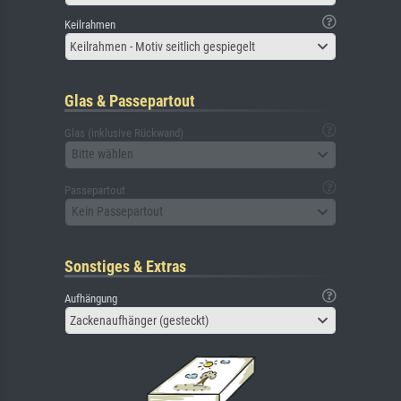
Keilrahmen
Keilrahmen - Motiv seitlich gespiegelt
Glas & Passepartout
Glas (inklusive Rückwand)
Bitte wählen
Passepartout
Kein Passepartout
Sonstiges & Extras
Aufhängung
Zackenaufhänger (gesteckt)