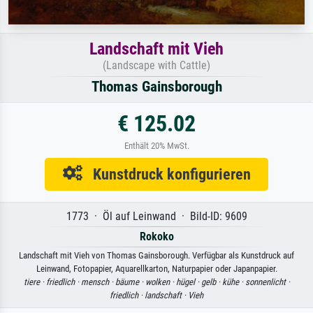
Landschaft mit Vieh
(Landscape with Cattle)
Thomas Gainsborough
€ 125.02
Enthält 20% MwSt.
Kunstdruck konfigurieren
1773 · Öl auf Leinwand · Bild-ID: 9609
Rokoko
Landschaft mit Vieh von Thomas Gainsborough. Verfügbar als Kunstdruck auf
Leinwand, Fotopapier, Aquarellkarton, Naturpapier oder Japanpapier.
tiere ·
friedlich ·
mensch ·
bäume ·
wolken ·
hügel ·
gelb ·
kühe ·
sonnenlicht ·
friedlich ·
landschaft ·
Vieh