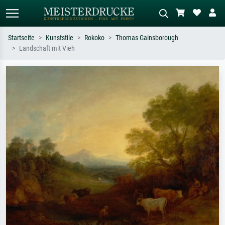
Startseite
Kunststile
Rokoko
Thomas Gainsborough
Landschaft mit Vieh
Standardsuche
KI-Bildersuche
Suchen Sie nach Künstlern, Werktiteln
Beschreiben Sie die Szene – z.B. Grüne
oder Stilen – z.B. Monet,
Wiese, Abstrakt mit viel Rot, Dunkles
Sternennacht, Impressionismus, Welle
Ölgemälde, Stehender Akt neben einem
Hokusai, Akt.
Baum.