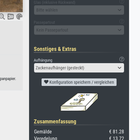
Glas (inklusive Rückwand)
Bitte wählen
Passepartout
Kein Passepartout
Sonstiges & Extras
Aufhängung
Zackenaufhänger (gesteckt)
panpapier.
Konfiguration speichern / vergleichen
Zusammenfassung
Gemälde
€ 81.28
Veredelung
€ 13.72