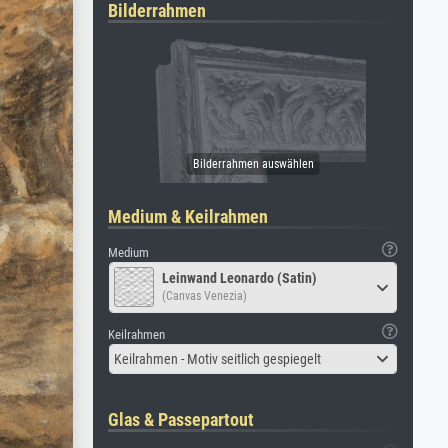
Bilderrahmen
Medium & Keilrahmen
Medium
Leinwand Leonardo (Satin)
(Canvas Venezia)
Keilrahmen
Keilrahmen - Motiv seitlich gespiegelt
Glas & Passepartout