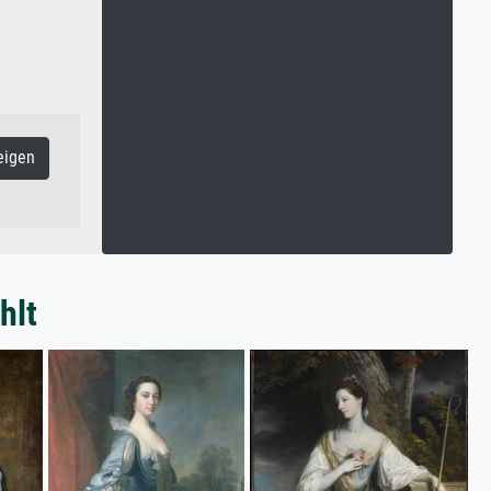
eigen
hlt