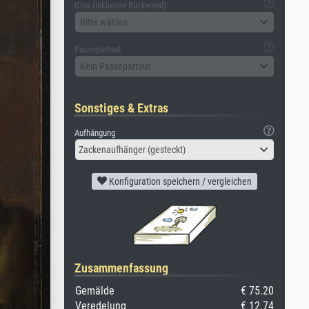
Glas (inklusive Rückwand)
Bitte wählen
Passepartout
Kein Passepartout
Sonstiges & Extras
Aufhängung
Zackenaufhänger (gesteckt)
Konfiguration speichern / vergleichen
Zusammenfassung
Gemälde
€ 75.20
Veredelung
€ 12.74