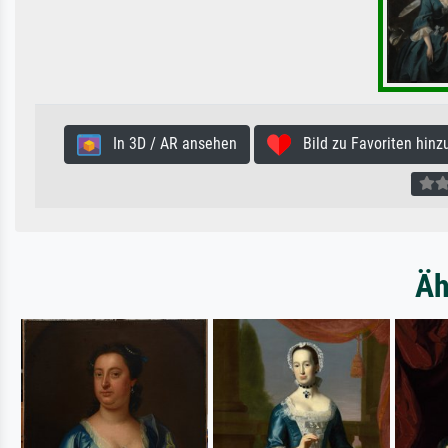
In 3D / AR ansehen
Bild zu Favoriten hinz
Äh