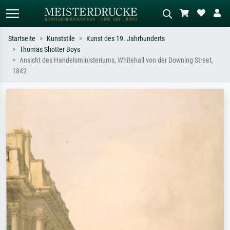
Startseite
Kunststile
Kunst des 19. Jahrhunderts
Thomas Shotter Boys
Standardsuche
KI-Bildersuche
Ansicht des Handelsministeriums, Whitehall von der Downing Street,
1842
Suchen Sie nach Künstlern, Werktiteln
Beschreiben Sie die Szene – z.B. Grüne
oder Stilen – z.B. Monet,
Wiese, Abstrakt mit viel Rot, Dunkles
Sternennacht, Impressionismus, Welle
Ölgemälde, Stehender Akt neben einem
Hokusai, Akt.
Baum.