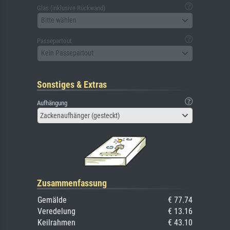
Glas (inklusive Rückwand)
Bitte wählen
Passepartout
Kein Passepartout
Sonstiges & Extras
Aufhängung
Zackenaufhänger (gesteckt)
Zusammenfassung
Gemälde
€ 77.74
Veredelung
€ 13.16
Keilrahmen
€ 43.10