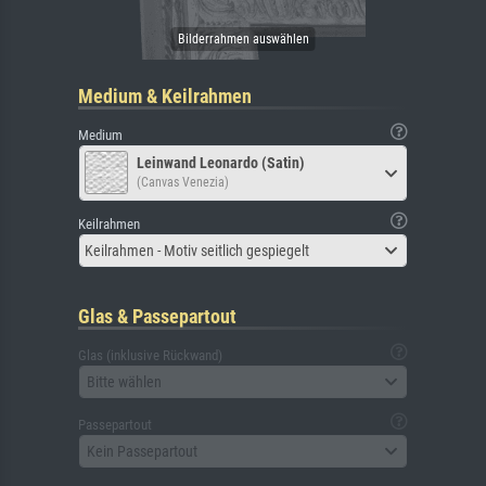
Medium & Keilrahmen
Medium
Leinwand Leonardo (Satin)
(Canvas Venezia)
Keilrahmen
Keilrahmen - Motiv seitlich gespiegelt
Glas & Passepartout
Glas (inklusive Rückwand)
Bitte wählen
Passepartout
Kein Passepartout