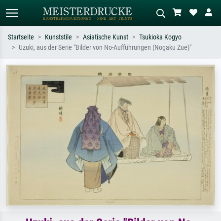
Startseite
Kunststile
Asiatische Kunst
Tsukioka Kogyo
Uzuki, aus der Serie "Bilder von No-Aufführungen (Nogaku Zue)"
Standardsuche
KI-Bildersuche
Suchen Sie nach Künstlern, Werktiteln
Beschreiben Sie die Szene – z.B. Grüne
oder Stilen – z.B. Monet,
Wiese, Abstrakt mit viel Rot, Dunkles
Sternennacht, Impressionismus, Welle
Ölgemälde, Stehender Akt neben einem
Hokusai, Akt.
Baum.