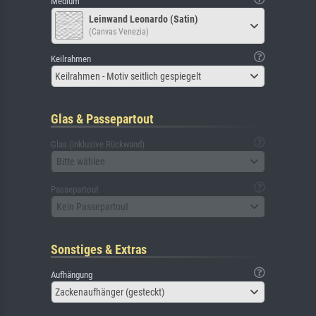
Medium
Leinwand Leonardo (Satin)
(Canvas Venezia)
Keilrahmen
Keilrahmen - Motiv seitlich gespiegelt
Glas & Passepartout
Glas (inklusive Rückwand)
Bitte wählen
Passepartout
Kein Passepartout
Sonstiges & Extras
Aufhängung
Zackenaufhänger (gesteckt)