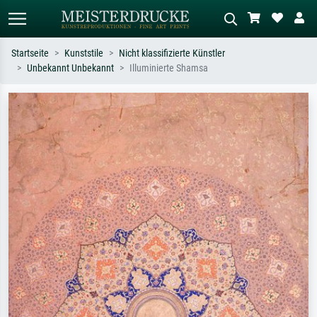
Startseite
Kunststile
Nicht klassifizierte Künstler
Unbekannt Unbekannt
Illuminierte Shamsa
Standardsuche
KI-Bildersuche
Suchen Sie nach Künstlern, Werktiteln
Beschreiben Sie die Szene – z.B. Grüne
oder Stilen – z.B. Monet,
Wiese, Abstrakt mit viel Rot, Dunkles
Sternennacht, Impressionismus, Welle
Ölgemälde, Stehender Akt neben einem
Hokusai, Akt.
Baum.