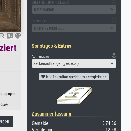
Glas (inklusive Rückwand)
Bitte wählen
Passepartout
Kein Passepartout
ziert
Sonstiges & Extras
Aufhängung
Zackenaufhänger (gesteckt)
Konfiguration speichern / vergleichen
Naturpapier
lands
Zusammenfassung
eigen
Gemälde
€ 74.56
Veredelung
€ 12.58