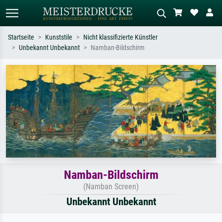
Startseite
Kunststile
Nicht klassifizierte Künstler
Unbekannt Unbekannt
Namban-Bildschirm
Standardsuche
KI-Bildersuche
Suchen Sie nach Künstlern, Werktiteln
Beschreiben Sie die Szene – z.B. Grüne
oder Stilen – z.B. Monet,
Wiese, Abstrakt mit viel Rot, Dunkles
Sternennacht, Impressionismus, Welle
Ölgemälde, Stehender Akt neben einem
Hokusai, Akt.
Baum.
Namban-Bildschirm
(Namban Screen)
Unbekannt Unbekannt