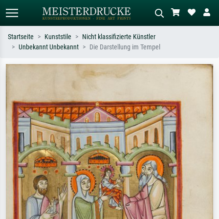
Startseite
Kunststile
Nicht klassifizierte Künstler
Unbekannt Unbekannt
Die Darstellung im Tempel
Standardsuche
KI-Bildersuche
Suchen Sie nach Künstlern, Werktiteln
Beschreiben Sie die Szene – z.B. Grüne
oder Stilen – z.B. Monet,
Wiese, Abstrakt mit viel Rot, Dunkles
Sternennacht, Impressionismus, Welle
Ölgemälde, Stehender Akt neben einem
Hokusai, Akt.
Baum.