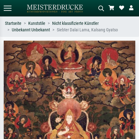
Startseite
Kunststile
Nicht klassifizierte Künstler
Unbekannt Unbekannt
Siebter Dalai Lama, Kalsang Gyatso
Standardsuche
KI-Bildersuche
Suchen Sie nach Künstlern, Werktiteln
Beschreiben Sie die Szene – z.B. Grüne
oder Stilen – z.B. Monet,
Wiese, Abstrakt mit viel Rot, Dunkles
Sternennacht, Impressionismus, Welle
Ölgemälde, Stehender Akt neben einem
Hokusai, Akt.
Baum.