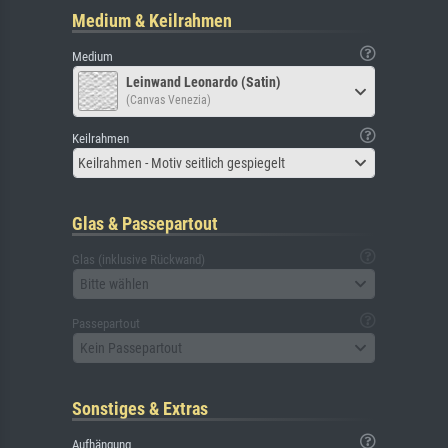
Medium & Keilrahmen
Medium
Leinwand Leonardo (Satin)
(Canvas Venezia)
Keilrahmen
Keilrahmen - Motiv seitlich gespiegelt
Glas & Passepartout
Glas (inklusive Rückwand)
Bitte wählen
Passepartout
Kein Passepartout
Sonstiges & Extras
Aufhängung