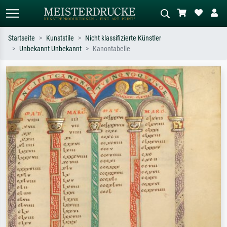
Startseite
Kunststile
Nicht klassifizierte Künstler
Unbekannt Unbekannt
Kanontabelle
Standardsuche
KI-Bildersuche
Suchen Sie nach Künstlern, Werktiteln
Beschreiben Sie die Szene – z.B. Grüne
oder Stilen – z.B. Monet,
Wiese, Abstrakt mit viel Rot, Dunkles
Sternennacht, Impressionismus, Welle
Ölgemälde, Stehender Akt neben einem
Hokusai, Akt.
Baum.