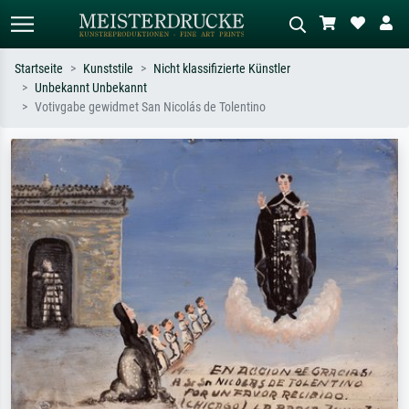
Startseite
Kunststile
Nicht klassifizierte Künstler
Unbekannt Unbekannt
Standardsuche
KI-Bildersuche
Votivgabe gewidmet San Nicolás de Tolentino
Suchen Sie nach Künstlern, Werktiteln
Beschreiben Sie die Szene – z.B. Grüne
oder Stilen – z.B. Monet,
Wiese, Abstrakt mit viel Rot, Dunkles
Sternennacht, Impressionismus, Welle
Ölgemälde, Stehender Akt neben einem
Hokusai, Akt.
Baum.