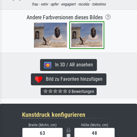
frau ·
votiv ·
opfer ·
engagiert ·
nicolás ·
tolentino
Andere Farbversionen dieses Bildes
In 3D / AR ansehen
Bild zu Favoriten hinzufügen
0 Bewertungen
Kunstdruck konfigurieren
Breite (Motiv, cm)
Höhe (Motiv, cm)