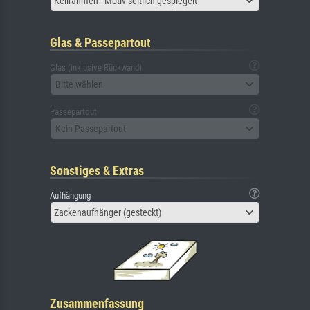
Keilrahmen - Motiv seitlich gespiegelt
Glas & Passepartout
Glas (inklusive Rückwand)
Bitte wählen
Passepartout
Kein Passepartout
Sonstiges & Extras
Aufhängung
Zackenaufhänger (gesteckt)
Zusammenfassung