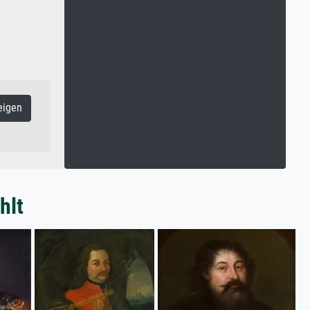
eigen
hlt