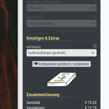
Glas (inklusive Rückwand)
Bitte wählen
Passepartout
Kein Passepartout
Sonstiges & Extras
Aufhängung
Zackenaufhänger (gesteckt)
Konfiguration speichern / vergleichen
Zusammenfassung
Gemälde
€ 75.20
Veredelung
€ 12.74