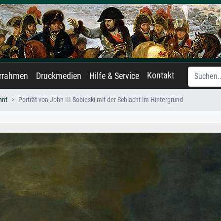
Kontakt
errahmen
Druckmedien
Hilfe & Service
nnt
Porträt von John III Sobieski mit der Schlacht im Hintergrund