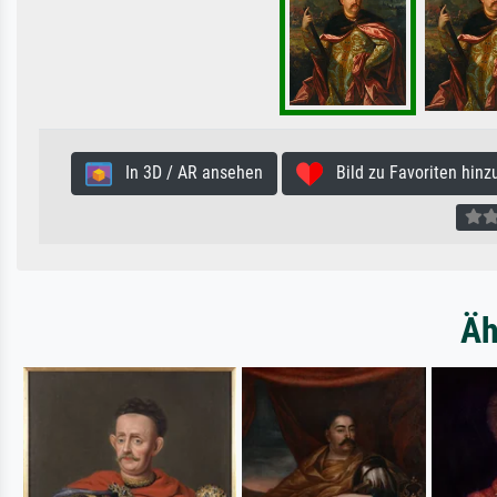
In 3D / AR ansehen
Bild zu Favoriten hinz
Äh