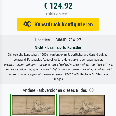
€ 124.92
Enthält 20% MwSt.
Kunstdruck konfigurieren
Undatiert · Bild-ID: 734127
Nicht klassifizierte Künstler
Chinesische Landschaft, 1500er von Unbekannt. Verfügbar als Kunstdruck auf
Leinwand, Fotopapier, Aquarellkarton, Naturpapier oder Japanpapier.
anstrich ·
japan ·
unknown ·
painting ·
the cleveland museum of art ·
heritage art ·
ink
and slight colour on paper ·
ink and slight colour on paper ·
one of a pair of six-fold
screens ·
one of a pair of six-fold screens ·
1392-1573
· Heritage Art/Heritage
Images
Andere Farbversionen dieses Bildes