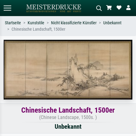
Startseite
Kunststile
Nicht klassifizierte Künstler
Unbekannt
Chinesische Landschaft, 1500er
Standardsuche
KI-Bildersuche
Suchen Sie nach Künstlern, Werktiteln
Beschreiben Sie die Szene – z.B. Grüne
oder Stilen – z.B. Monet,
Wiese, Abstrakt mit viel Rot, Dunkles
Sternennacht, Impressionismus, Welle
Ölgemälde, Stehender Akt neben einem
Hokusai, Akt.
Baum.
Chinesische Landschaft, 1500er
(Chinese Landscape, 1500s. )
Unbekannt