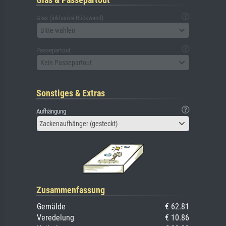
Glas (inklusive Rückwand)
Bitte wählen
Passepartout
Kein Passepartout
Sonstiges & Extras
Aufhängung
Zackenaufhänger (gesteckt)
Zusammenfassung
Gemälde
€ 62.81
Veredelung
€ 10.86