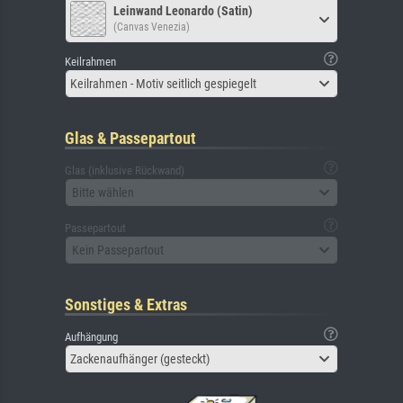
Leinwand Leonardo (Satin)
(Canvas Venezia)
Keilrahmen
Keilrahmen - Motiv seitlich gespiegelt
Glas & Passepartout
Glas (inklusive Rückwand)
Bitte wählen
Passepartout
Kein Passepartout
Sonstiges & Extras
Aufhängung
Zackenaufhänger (gesteckt)