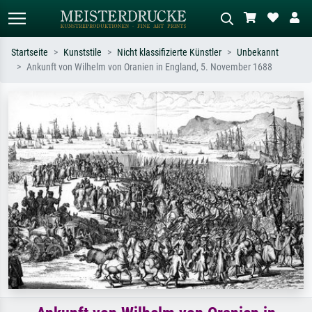
Startseite
Kunststile
Nicht klassifizierte Künstler
Unbekannt
Ankunft von Wilhelm von Oranien in England, 5. November 1688
Standardsuche
KI-Bildersuche
Suchen Sie nach Künstlern, Werktiteln
Beschreiben Sie die Szene – z.B. Grüne
oder Stilen – z.B. Monet,
Wiese, Abstrakt mit viel Rot, Dunkles
Sternennacht, Impressionismus, Welle
Ölgemälde, Stehender Akt neben einem
Hokusai, Akt.
Baum.