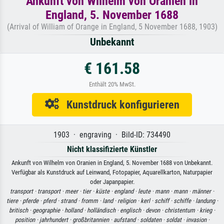
Ankunft von Wilhelm von Oranien in
England, 5. November 1688
(Arrival of William of Orange in England, 5 November 1688, 1903)
Unbekannt
€ 161.58
Enthält 20% MwSt.
Kunstdruck konfigurieren
1903 · engraving · Bild-ID: 734490
Nicht klassifizierte Künstler
Ankunft von Wilhelm von Oranien in England, 5. November 1688 von Unbekannt.
Verfügbar als Kunstdruck auf Leinwand, Fotopapier, Aquarellkarton, Naturpapier
oder Japanpapier.
transport ·
transport ·
meer ·
tier ·
küste ·
england ·
leute ·
mann ·
mann ·
männer ·
tiere ·
pferde ·
pferd ·
strand ·
fromm ·
land ·
religion ·
kerl ·
schiff ·
schiffe ·
landung ·
britisch ·
geographie ·
holland ·
holländisch ·
englisch ·
devon ·
christentum ·
krieg ·
position ·
jahrhundert ·
großbritannien ·
aufstand ·
soldaten ·
soldat ·
invasion ·