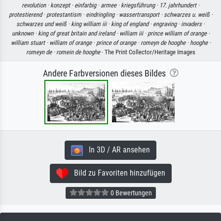
revolution ·
konzept ·
einfarbig ·
armee ·
kriegsführung ·
17. jahrhundert ·
protestierend ·
protestantism ·
eindringling ·
wassertransport ·
schwarzes u. weiß ·
schwarzes und weiß ·
king william iii ·
king of england ·
engraving ·
invaders ·
unknown ·
king of great britain and ireland ·
william iii ·
prince william of orange ·
william stuart ·
william of orange ·
prince of orange ·
romeyn de hooghe ·
hooghe ·
romeyn de ·
romein de hooghe
· The Print Collector/Heritage Images
Andere Farbversionen dieses Bildes
In 3D / AR ansehen
Bild zu Favoriten hinzufügen
0 Bewertungen