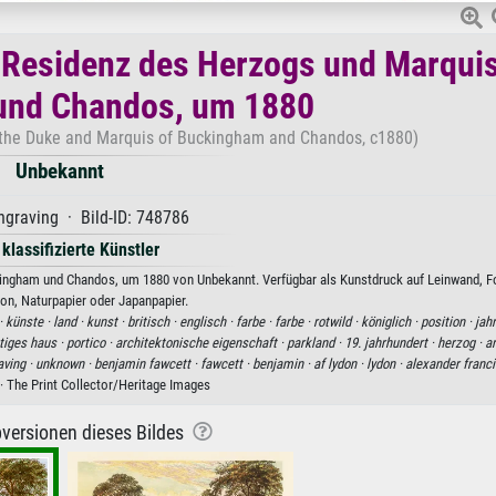
 Residenz des Herzogs und Marqui
und Chandos, um 1880
 the Duke and Marquis of Buckingham and Chandos, c1880)
Unbekannt
graving · Bild-ID: 748786
 klassifizierte Künstler
ngham und Chandos, um 1880 von Unbekannt. Verfügbar als Kunstdruck auf Leinwand, Fo
on, Naturpapier oder Japanpapier.
·
künste ·
land ·
kunst ·
britisch ·
englisch ·
farbe ·
farbe ·
rotwild ·
königlich ·
position ·
jahr
tiges haus ·
portico ·
architektonische eigenschaft ·
parkland ·
19. jahrhundert ·
herzog ·
ar
aving ·
unknown ·
benjamin fawcett ·
fawcett ·
benjamin ·
af lydon ·
lydon ·
alexander franci
· The Print Collector/Heritage Images
versionen dieses Bildes