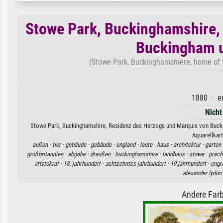
Stowe Park, Buckinghamshire,
Buckingham 
(Stowe Park, Buckinghamshiere, home of
1880 · en
Nicht
Stowe Park, Buckinghamshire, Residenz des Herzogs und Marquis von Bucki
Aquarellkart
außen ·
tier ·
gebäude ·
gebäude ·
england ·
leute ·
haus ·
architektur ·
garten 
großbritannien ·
abgabe ·
draußen ·
buckinghamshire ·
landhaus ·
stowe ·
präch
aristokrat ·
18. jahrhundert ·
achtzehntes jahrhundert ·
19.jahrhundert ·
engr
alexander lydon
Andere Farb