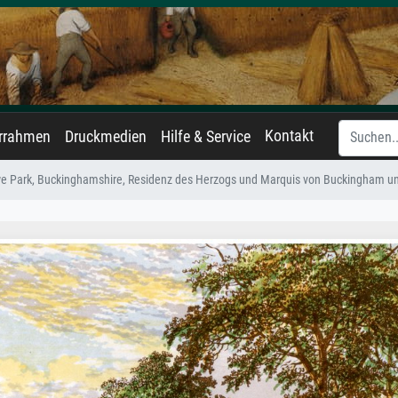
Kontakt
errahmen
Druckmedien
Hilfe & Service
e Park, Buckinghamshire, Residenz des Herzogs und Marquis von Buckingham 