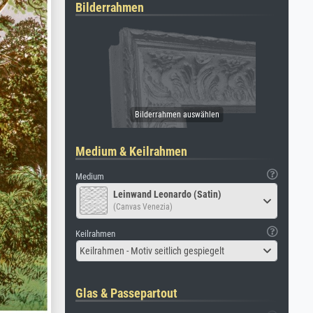
Bilderrahmen
Medium & Keilrahmen
Medium
Leinwand Leonardo (Satin)
(Canvas Venezia)
Keilrahmen
Keilrahmen - Motiv seitlich gespiegelt
Glas & Passepartout