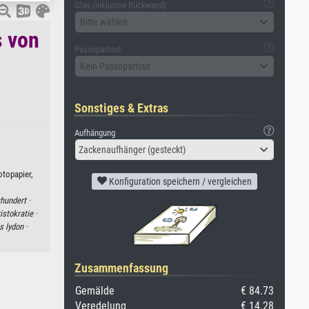
Glas (inklusive Rückwand)
Bitte wählen
s von
Passepartout
Kein Passepartout
Sonstiges & Extras
Aufhängung
Zackenaufhänger (gesteckt)
topapier,
Konfiguration speichern / vergleichen
hundert ·
istokratie ·
s lydon ·
Zusammenfassung
Gemälde
€ 84.73
Veredelung
€ 14.28