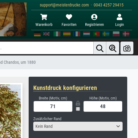
support@meisterdrucke.com · 0043 4257 29415
Warenkorb
Favoriten
Registrieren
Login
und Chandos, um 1880
Kunstdruck konfigurieren
Breite (Motiv, cm)
Höhe (Motiv, cm)
Zusätzlicher Rand
Kein Rand