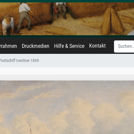
Kontakt
errahmen
Druckmedien
Hilfe & Service
Postschiff Ivanhoe 1849