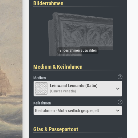
Bilderrahmen
Medium & Keilrahmen
Medium
Leinwand Leonardo (Satin)
(Canvas Venezia)
Keilrahmen
Keilrahmen - Motiv seitlich gespiegelt
Glas & Passepartout