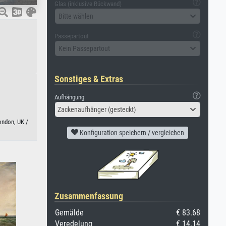
Glas (inklusive Rückwand)
Bitte wählen
Passepartout
Kein Passepartout
Sonstiges & Extras
Aufhängung
Zackenaufhänger (gesteckt)
ondon, UK /
Konfiguration speichern / vergleichen
Zusammenfassung
Gemälde
€ 83.68
Veredelung
€ 14.14