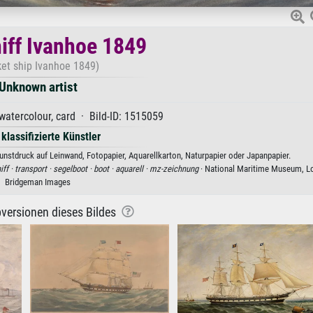
iff Ivanhoe 1849
et ship Ivanhoe 1849)
Unknown artist
watercolour, card · Bild-ID: 1515059
 klassifizierte Künstler
unstdruck auf Leinwand, Fotopapier, Aquarellkarton, Naturpapier oder Japanpapier.
iff ·
transport ·
segelboot ·
boot ·
aquarell ·
mz-zeichnung
· National Maritime Museum, L
Bridgeman Images
versionen dieses Bildes