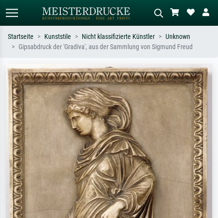
Startseite
Kunststile
Nicht klassifizierte Künstler
Unknown
Gipsabdruck der 'Gradiva', aus der Sammlung von Sigmund Freud
Standardsuche
KI-Bildersuche
Suchen Sie nach Künstlern, Werktiteln
Beschreiben Sie die Szene – z.B. Grüne
oder Stilen – z.B. Monet,
Wiese, Abstrakt mit viel Rot, Dunkles
Sternennacht, Impressionismus, Welle
Ölgemälde, Stehender Akt neben einem
Hokusai, Akt.
Baum.