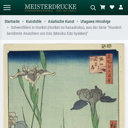
Startseite
Kunststile
Asiatische Kunst
Utagawa Hiroshige
Schwertlilien in Horikiri (Horikiri no hanashobu), aus der Serie "Hundert
Standardsuche
KI-Bildersuche
berühmte Ansichten von Edo (Meisho Edo hyakkei)"
Suchen Sie nach Künstlern, Werktiteln
Beschreiben Sie die Szene – z.B. Grüne
oder Stilen – z.B. Monet,
Wiese, Abstrakt mit viel Rot, Dunkles
Sternennacht, Impressionismus, Welle
Ölgemälde, Stehender Akt neben einem
Hokusai, Akt.
Baum.