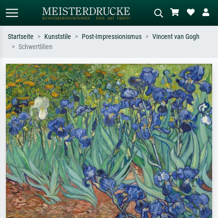
Startseite
Kunststile
Post-Impressionismus
Vincent van Gogh
Schwertlilien
Standardsuche
KI-Bildersuche
Suchen Sie nach Künstlern, Werktiteln
Beschreiben Sie die Szene – z.B. Grüne
oder Stilen – z.B. Monet,
Wiese, Abstrakt mit viel Rot, Dunkles
Sternennacht, Impressionismus, Welle
Ölgemälde, Stehender Akt neben einem
Hokusai, Akt.
Baum.