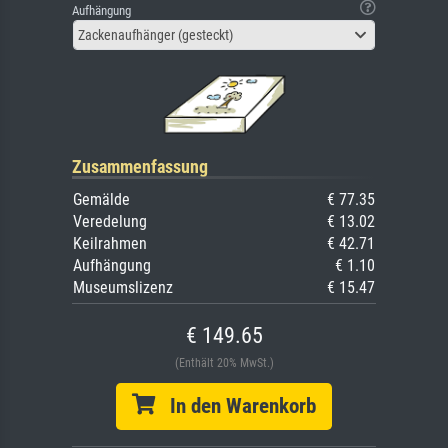
Aufhängung
Zackenaufhänger (gesteckt)
Zusammenfassung
Gemälde
€ 77.35
Veredelung
€ 13.02
Keilrahmen
€ 42.71
Aufhängung
€ 1.10
Museumslizenz
€ 15.47
€ 149.65
(Enthält 20% MwSt.)
In den Warenkorb