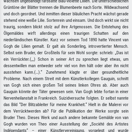
wachsen ungebändigt farbsatte blau-violette Lillien. Die unterschiedlichen
Grüntöne der Blätter trennen die Blumenbeete nach Sorte. Wildwachsend
und doch geordnet. Und inmitten dieser bläulichen Pracht wächst gerade
stehend eine weiße Lilie. Sortenrein und einsam. Und doch wirkt sie nicht
traurig, sondern blickt stolz auf ihre Artgenossen. Die Entstehung des
Ölgemäldes wirft allerdings einen traurigen Schatten auf den
niederländischen Künstler. Kurz vor seinem Tod 1890 hatte Vincent van
Gogh die Lilien gemalt. Er galt als Sonderling, introvertierter Mensch.
Selbst sein Bruder, der Großteils für sein Wohl sorgte: schrieb: „Das ist
ein Verrückter.(,,,) Schon in seiner Art zu sprechen liegt etwas, um
dessentwillen man entweder sehr viel von ihm hält oder aber ihn nicht
ausstehen kann.(…).“ Zunehmend klagte er über gesundheitliche
Probleme. Nach einem Streit mit dem Künstlerkollegen Gauguin, schnitt
van Gogh sich einen großen Teil seines linken Ohres ab. Aber auch
Gauguin könnte der Täter gewesen sein. Van Gogh lebte fortan in einer
Nervenheilanstalt in Frankreich. Suizidversuche folgten. Er selbst nannte
das Bild “Der Blitzableiter für meine Krankheit.“ Hielt in die Malerei vor
dem Verrücktwerden ab? Für die Publikation der Werke sorgte sein
Bruder Theo. Dieses Werk und auch andere bekannte Gemälde von van
Gogh wurden von Theo einer Ausstellung der „Société des Artistes
Indépendants“ – einer Künstlervereinigung, vorgelegt und wurde