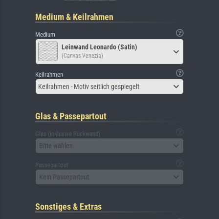
Medium & Keilrahmen
Medium
Leinwand Leonardo (Satin)
(Canvas Venezia)
Keilrahmen
Keilrahmen - Motiv seitlich gespiegelt
Glas & Passepartout
Glas (inklusive Rückwand)
Bitte wählen
Passepartout
Kein Passepartout
Sonstiges & Extras