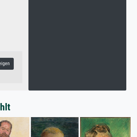
eigen
hlt