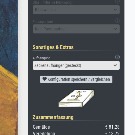
Glas (inklusive Rückwand)
Bitte wählen
Passepartout
Kein Passepartout
Sonstiges & Extras
Aufhängung
Zackenaufhänger (gesteckt)
Konfiguration speichern / vergleichen
Zusammenfassung
Gemälde
€ 81.28
Veredelung
€ 13.72