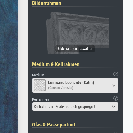
Bilderrahmen
Medium & Keilrahmen
Medium
Leinwand Leonardo (Satin)
(Canvas Venezia)
Keilrahmen
Keilrahmen - Motiv seitlich gespiegelt
Glas & Passepartout