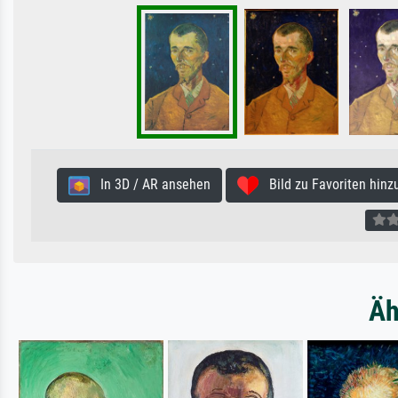
In 3D / AR ansehen
Bild zu Favoriten hinz
Äh