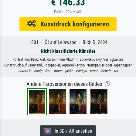
€ 146.33
Enthält 20% MwSt.
Kunstdruck konfigurieren
1801 · Öl auf Leinwand · Bild-ID: 2424
Nicht klassifizierte Künstler
Porträt von Prinz A.B. Kurakin von Vladimir Borovikovskiy. Verfügbar als
Kunstdruck auf Leinwand, Fotopapier, Aquarellkarton, Naturpapier oder Japanpapier.
autorität ·
könig ·
frau ·
mann ·
jacke ·
königin ·
teuer ·
lächeln ·
rot
Andere Farbversionen dieses Bildes
In 3D / AR ansehen