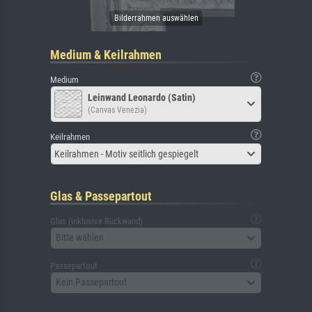
Medium & Keilrahmen
Medium
Leinwand Leonardo (Satin)
(Canvas Venezia)
Keilrahmen
Keilrahmen - Motiv seitlich gespiegelt
Glas & Passepartout
Glas (inklusive Rückwand)
Bitte wählen
Passepartout
Kein Passepartout