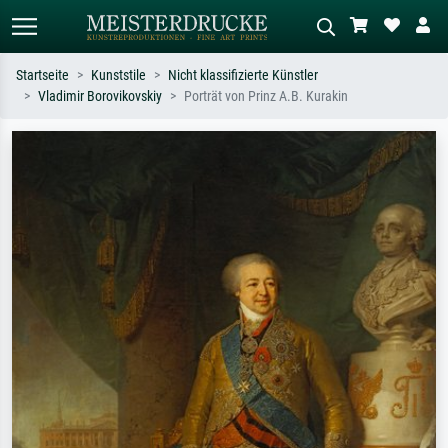
Startseite
Kunststile
Nicht klassifizierte Künstler
Vladimir Borovikovskiy
Porträt von Prinz A.B. Kurakin
Standardsuche
KI-Bildersuche
Suchen Sie nach Künstlern, Werktiteln
Beschreiben Sie die Szene – z.B. Grüne
oder Stilen – z.B. Monet,
Wiese, Abstrakt mit viel Rot, Dunkles
Sternennacht, Impressionismus, Welle
Ölgemälde, Stehender Akt neben einem
Hokusai, Akt.
Baum.