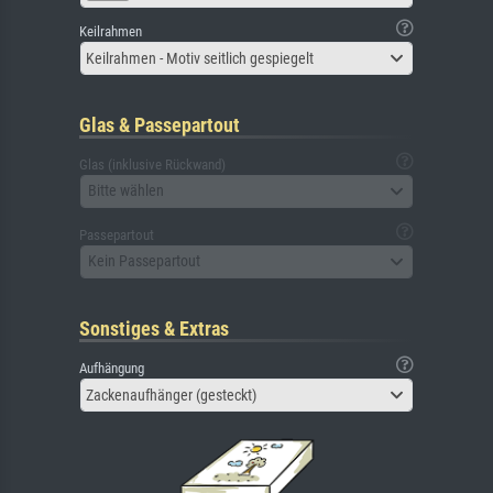
Keilrahmen
Keilrahmen - Motiv seitlich gespiegelt
Glas & Passepartout
Glas (inklusive Rückwand)
Bitte wählen
Passepartout
Kein Passepartout
Sonstiges & Extras
Aufhängung
Zackenaufhänger (gesteckt)