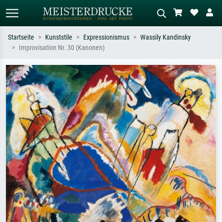
Startseite
Kunststile
Expressionismus
Wassily Kandinsky
Improvisation Nr. 30 (Kanonen)
Standardsuche
KI-Bildersuche
Suchen Sie nach Künstlern, Werktiteln
Beschreiben Sie die Szene – z.B. Grüne
oder Stilen – z.B. Monet,
Wiese, Abstrakt mit viel Rot, Dunkles
Sternennacht, Impressionismus, Welle
Ölgemälde, Stehender Akt neben einem
Hokusai, Akt.
Baum.