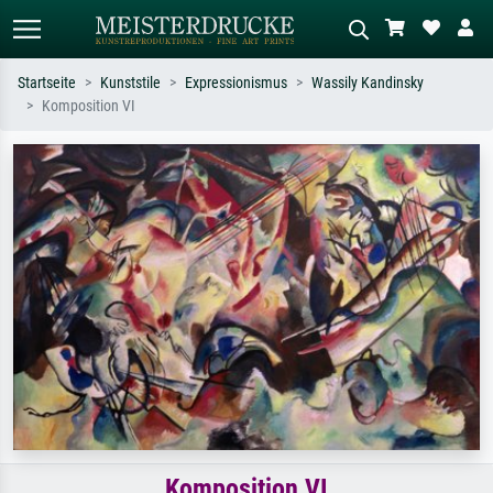
Startseite
Kunststile
Expressionismus
Wassily Kandinsky
Komposition VI
Standardsuche
KI-Bildersuche
Suchen Sie nach Künstlern, Werktiteln
Beschreiben Sie die Szene – z.B. Grüne
oder Stilen – z.B. Monet,
Wiese, Abstrakt mit viel Rot, Dunkles
Sternennacht, Impressionismus, Welle
Ölgemälde, Stehender Akt neben einem
Hokusai, Akt.
Baum.
Komposition VI