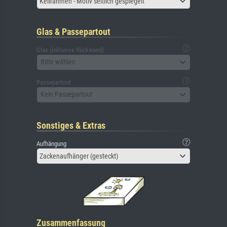
Keilrahmen - Motiv seitlich gespiegelt
Glas & Passepartout
Glas (inklusive Rückwand)
Bitte wählen
Passepartout
Kein Passepartout
Sonstiges & Extras
Aufhängung
Zackenaufhänger (gesteckt)
Zusammenfassung