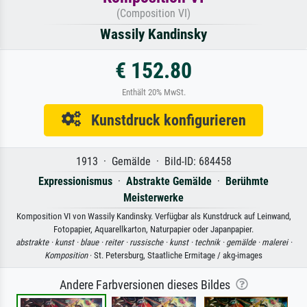
(Composition VI)
Wassily Kandinsky
€ 152.80
Enthält 20% MwSt.
Kunstdruck konfigurieren
1913 · Gemälde · Bild-ID: 684458
Expressionismus
·
Abstrakte Gemälde
·
Berühmte
Meisterwerke
Komposition VI von Wassily Kandinsky. Verfügbar als Kunstdruck auf Leinwand,
Fotopapier, Aquarellkarton, Naturpapier oder Japanpapier.
abstrakte ·
kunst ·
blaue ·
reiter ·
russische ·
kunst ·
technik ·
gemälde ·
malerei ·
Komposition
· St. Petersburg, Staatliche Ermitage / akg-images
Andere Farbversionen dieses Bildes