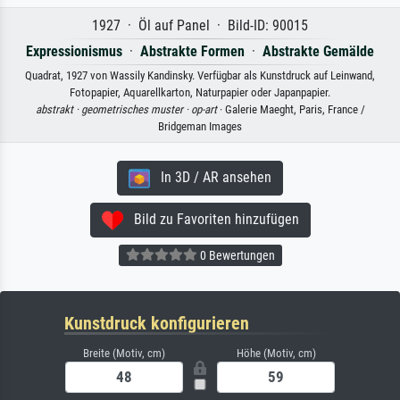
1927 · Öl auf Panel · Bild-ID: 90015
Expressionismus
·
Abstrakte Formen
·
Abstrakte Gemälde
Quadrat, 1927 von Wassily Kandinsky. Verfügbar als Kunstdruck auf Leinwand,
Fotopapier, Aquarellkarton, Naturpapier oder Japanpapier.
abstrakt ·
geometrisches muster ·
op-art
· Galerie Maeght, Paris, France /
Bridgeman Images
In 3D / AR ansehen
Bild zu Favoriten hinzufügen
0 Bewertungen
Kunstdruck konfigurieren
Breite (Motiv, cm)
Höhe (Motiv, cm)