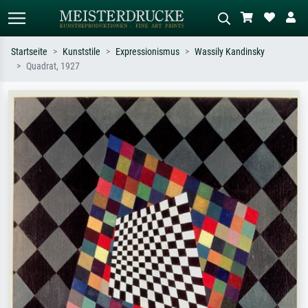
Startseite
Kunststile
Expressionismus
Wassily Kandinsky
Quadrat, 1927
Standardsuche
KI-Bildersuche
Suchen Sie nach Künstlern, Werktiteln
Beschreiben Sie die Szene – z.B. Grüne
oder Stilen – z.B. Monet,
Wiese, Abstrakt mit viel Rot, Dunkles
Sternennacht, Impressionismus, Welle
Ölgemälde, Stehender Akt neben einem
Hokusai, Akt.
Baum.